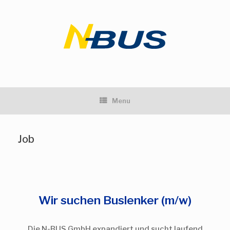
Skip
to
content
Menu
Job
Wir suchen Buslenker (m/w)
Die N-
BUS GmbH expandiert und sucht laufend